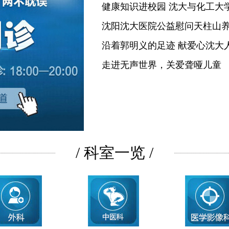
健康知识进校园 沈大与化工大
沈阳沈大医院公益慰问天柱山
沿着郭明义的足迹 献爱心沈大
走进无声世界，关爱聋哑儿童
/ 科室一览 /