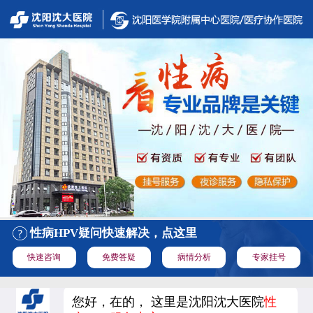
性病HPV疑问快速解决，点这里
快速咨询
免费答疑
病情分析
专家挂号
您好，在的， 这里是沈阳沈大医院
性