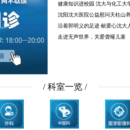
健康知识进校园 沈大与化工大
沈阳沈大医院公益慰问天柱山
沿着郭明义的足迹 献爱心沈大
走进无声世界，关爱聋哑儿童
/ 科室一览 /