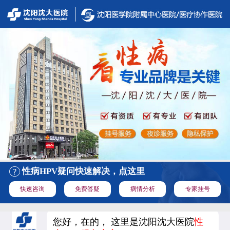
性病HPV疑问快速解决，点这里
快速咨询
免费答疑
病情分析
专家挂号
您好，在的， 这里是沈阳沈大医院
性