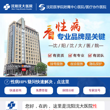
性病HPV疑问快速解决，点这里
快速咨询
免费答疑
病情分析
专家挂号
您好，在的， 这里是沈阳沈大医院
性