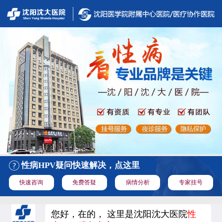
性病HPV疑问快速解决，点这里
快速咨询
免费答疑
病情分析
专家挂号
您好，在的， 这里是沈阳沈大医院
性