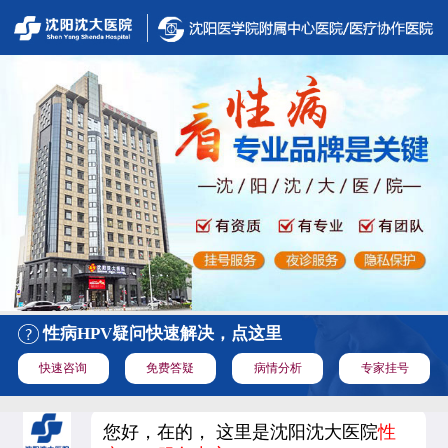
性病HPV疑问快速解决，点这里
快速咨询
免费答疑
病情分析
专家挂号
您好，在的， 这里是沈阳沈大医院
性