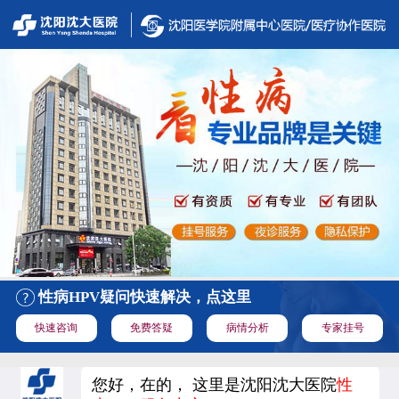
性病HPV疑问快速解决，点这里
快速咨询
免费答疑
病情分析
专家挂号
您好，在的， 这里是沈阳沈大医院
性