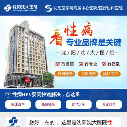
性病HPV疑问快速解决，点这里
快速咨询
免费答疑
病情分析
专家挂号
您好，在的， 这里是沈阳沈大医院
性