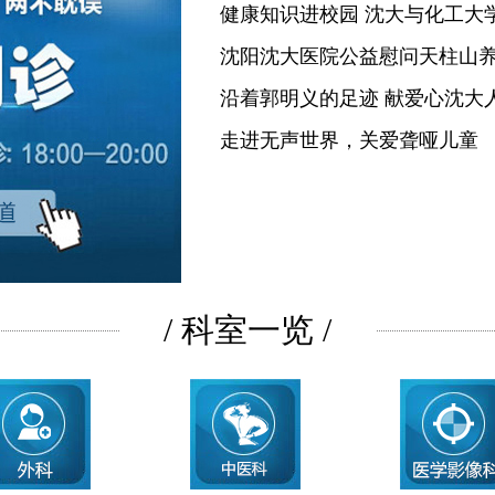
健康知识进校园 沈大与化工大
沈阳沈大医院公益慰问天柱山
沿着郭明义的足迹 献爱心沈大
走进无声世界，关爱聋哑儿童
/ 科室一览 /