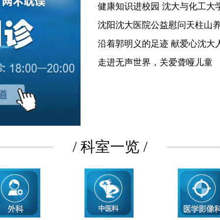
健康知识进校园 沈大与化工大
沈阳沈大医院公益慰问天柱山
沿着郭明义的足迹 献爱心沈大
走进无声世界，关爱聋哑儿童
/ 科室一览 /